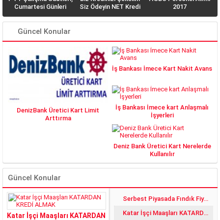
n
Cumartesi Günleri
Siz Ödeyin NET Kredi
2017
PTT açık mı? Açık
Veriyor
Olan Şubeler Hangisi?
Güncel Konular
İş Bankası İmece Kart Nakit Avans
İş Bankası İmece kart Anlaşmalı
DenizBank Üretici Kart Limit
İşyerleri
Arttırma
Deniz Bank Üretici Kart Nerelerde
Kullanılır
Güncel Konular
Serbest Piyasada Fındık Fiyatları 2018 DE YÜZLER GÜLER:)
Katar İşçi Maaşları KATARDAN KREDİ ALMAK
Katar İşçi Maaşları KATARDAN