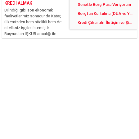
KREDİ ALMAK
Senetle Borç Para Veriyorum
Bilindiği gibi son ekonomik
Borçtan Kurtulma (DUA ve YÖNTEMLER)
faaliyetlerimiz sonucunda Katar,
ülkemizden hem nitelikli hem de
Kredi Çıkartılır İletişim ve Şikayet
niteliksiz işçiler istemiştir.
Başvuruları İŞKUR aracılığı ile
yapılan bu işler, ciddi şekilde
rağbet görmüştür. Fakat şu an
itibari ile bilinmeyen ve merak
edilen asıl konu, Katar’da işçi
maaşlarının...