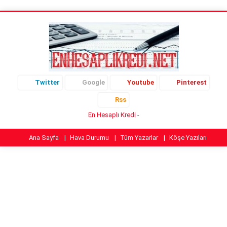
Twitter
Google
Youtube
Pinterest
Rss
En Hesaplı Kredi
-
Ana Sayfa
Hava Durumu
Tüm Yazarlar
Köşe Yazıları