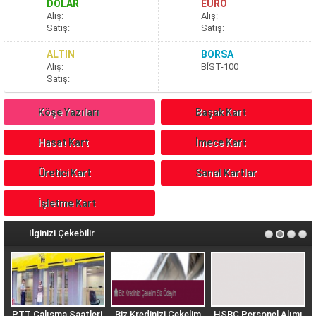
DOLAR
EURO
A
lış
:
A
lış
:
S
atış
:
S
atış
:
ALTIN
BORSA
A
lış
:
BİST-100
S
atış
:
Köşe Yazıları
Başak Kart
Hasat Kart
İmece Kart
Üretici Kart
Sanal Kartlar
İşletme Kart
İlginizi Çekebilir
PTT Çalışma Saatleri,
Biz Kredinizi Çekelim
HSBC Personel Alımı