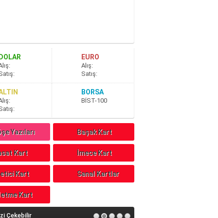
DOLAR
EURO
A
lış
:
A
lış
:
S
atış
:
S
atış
:
ALTIN
BORSA
A
lış
:
BİST-100
S
atış
:
şe Yazıları
Başak Kart
sat Kart
İmece Kart
etici Kart
Sanal Kartlar
letme Kart
izi Çekebilir