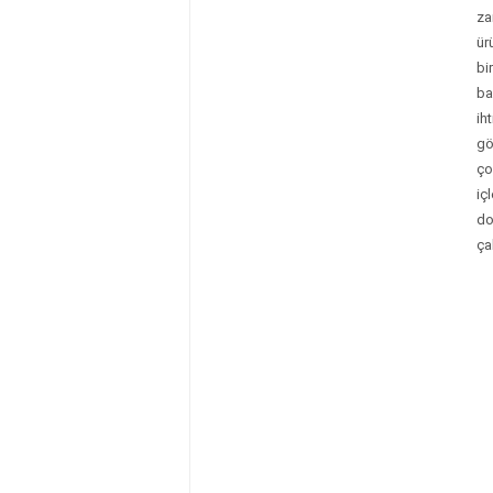
za
ür
bi
ba
ih
gö
ço
iç
do
çal