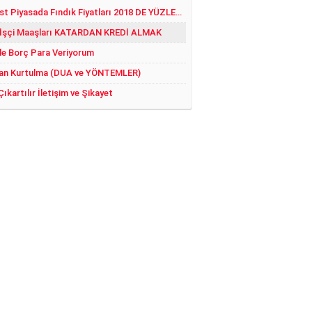
Serbest Piyasada Fındık Fiyatları 2018 DE YÜZLER GÜLER:)
 İşçi Maaşları KATARDAN KREDİ ALMAK
le Borç Para Veriyorum
an Kurtulma (DUA ve YÖNTEMLER)
Çıkartılır İletişim ve Şikayet