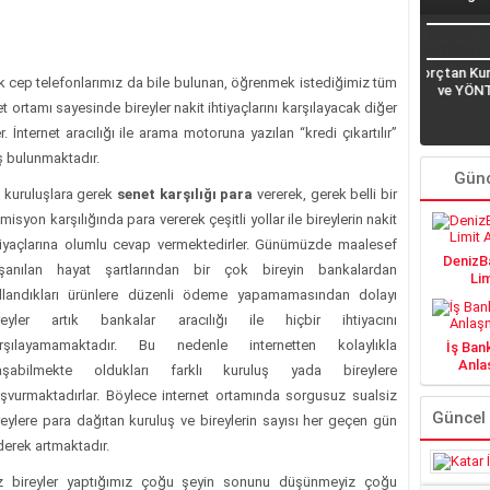
Borçtan Kurtulma (DUA
tık cep telefonlarımız da bile bulunan, öğrenmek istediğimiz tüm
Katar İşçi Maaşları
Senet
ve YÖNTEMLER)
KATARDAN KREDİ ALMAK
Demek
t ortamı sayesinde bireyler nakit ihtiyaçlarını karşılayacak diğer
Banka
. İnternet aracılığı ile arama motoruna yazılan “kredi çıkartılır”
ş bulunmaktadır.
Günc
 kuruluşlara gerek
senet karşılığı para
vererek, gerek belli bir
misyon karşılığında para vererek çeşitli yollar ile bireylerin nakit
tiyaçlarına olumlu cevap vermektedirler. Günümüzde maalesef
DenizBa
şanılan hayat şartlarından bir çok bireyin bankalardan
Lim
llandıkları ürünlere düzenli ödeme yapamamasından dolayı
reyler artık bankalar aracılığı ile hiçbir ihtiyacını
rşılayamamaktadır. Bu nedenle internetten kolaylıkla
İş Ban
Anlaş
aşabilmekte oldukları farklı kuruluş yada bireylere
şvurmaktadırlar. Böylece internet ortamında sorgusuz sualsiz
Güncel
reylere para dağıtan kuruluş ve bireylerin sayısı her geçen gün
derek artmaktadır.
z bireyler yaptığımız çoğu şeyin sonunu düşünmeyiz çoğu