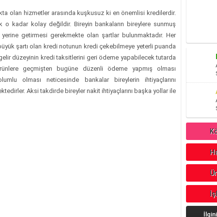
akta olan hizmetler arasında kuşkusuz ki en önemlisi kredilerdir.
o kadar kolay değildir. Bireyin bankaların bireylere sunmuş
yerine getirmesi gerekmekte olan şartlar bulunmaktadır. Her
üyük şartı olan kredi notunun kredi çekebilmeye yeterli puanda
elir düzeyinin kredi taksitlerini geri ödeme yapabilecek tutarda
 ürünlere geçmişten bugüne düzenli ödeme yapmış olması
umlu olması neticesinde bankalar bireylerin ihtiyaçlarını
edirler. Aksi takdirde bireyler nakit ihtiyaçlarını başka yollar ile
Kö
Ha
Ür
İş
İlgin