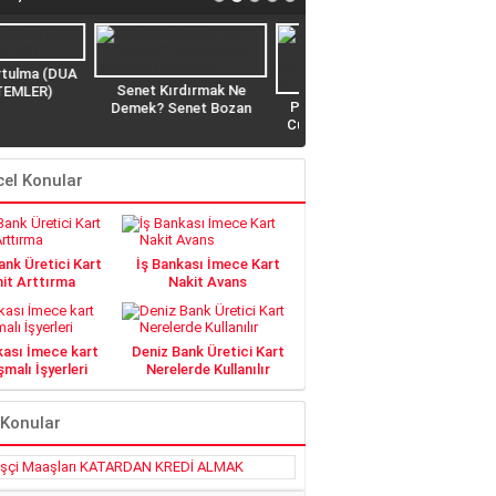
 Kırdırmak Ne
Biz Kredinizi Çekelim Siz
PTT Çalışma Saatleri,
? Senet Bozan
Ödeyin NET Kredi Veriyor
Cumartesi Günleri PTT
lar Hangileri?
açık mı? Açık Olan
Şubeler Hangisi?
el Konular
nk Üretici Kart
İş Bankası İmece Kart
it Arttırma
Nakit Avans
kası İmece kart
Deniz Bank Üretici Kart
malı İşyerleri
Nerelerde Kullanılır
 Konular