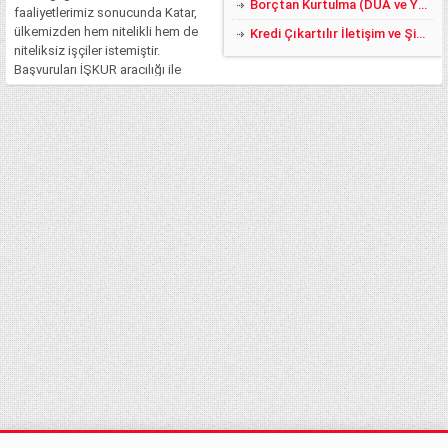
Borçtan Kurtulma (DUA ve YÖNTEMLER)
faaliyetlerimiz sonucunda Katar,
ülkemizden hem nitelikli hem de
Kredi Çıkartılır İletişim ve Şikayet
niteliksiz işçiler istemiştir.
Başvuruları İŞKUR aracılığı ile
yapılan bu işler, ciddi şekilde
rağbet görmüştür. Fakat şu an
itibari ile bilinmeyen ve merak
edilen asıl konu, Katar’da işçi
maaşlarının...