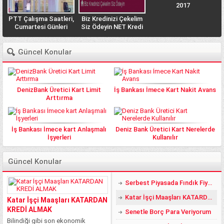
2017
PTT Çalışma Saatleri,
Biz Kredinizi Çekelim
n
Cumartesi Günleri
Siz Ödeyin NET Kredi
PTT açık mı? Açık
Veriyor
Olan Şubeler Hangisi?
Güncel Konular
DenizBank Üretici Kart Limit
İş Bankası İmece Kart Nakit Avans
Arttırma
İş Bankası İmece kart Anlaşmalı
Deniz Bank Üretici Kart Nerelerde
İşyerleri
Kullanılır
Güncel Konular
Serbest Piyasada Fındık Fiyatları 2018 DE YÜZLER GÜLER:)
Katar İşçi Maaşları KATARDAN KREDİ ALMAK
Katar İşçi Maaşları KATARDAN
KREDİ ALMAK
Senetle Borç Para Veriyorum
Bilindiği gibi son ekonomik