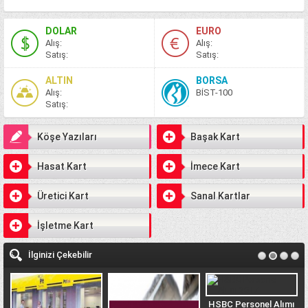
DOLAR
EURO
A
lış
:
A
lış
:
S
atış
:
S
atış
:
ALTIN
BORSA
A
lış
:
BİST-100
S
atış
:
Köşe Yazıları
Başak Kart
Hasat Kart
İmece Kart
Üretici Kart
Sanal Kartlar
İşletme Kart
İlginizi Çekebilir
HSBC Personel Alımı