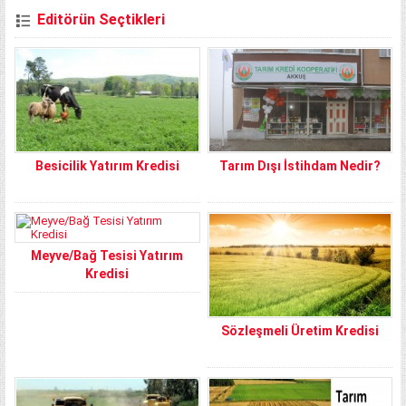
Editörün Seçtikleri
Besicilik Yatırım Kredisi
Tarım Dışı İstihdam Nedir?
Meyve/Bağ Tesisi Yatırım
Kredisi
Sözleşmeli Üretim Kredisi