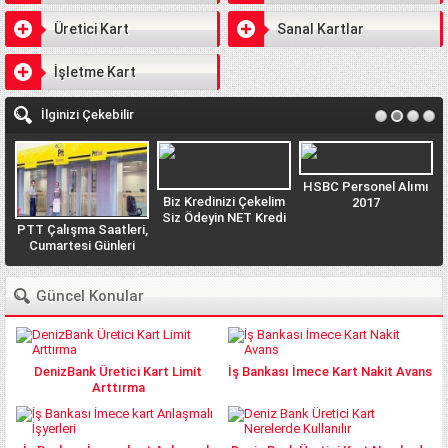
Üretici Kart
Sanal Kartlar
İşletme Kart
İlginizi Çekebilir
HSBC Personel Alımı
Biz Kredinizi Çekelim
2017
Siz Ödeyin NET Kredi
PTT Çalışma Saatleri,
n
Veriyor
Cumartesi Günleri
PTT açık mı? Açık
Olan Şubeler Hangisi?
Güncel Konular
DenizBank Üretici Kart Limit
İş Bankası İmece Kart Nakit Avans
Arttırma