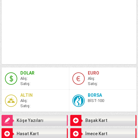
DOLAR
EURO
A
lış
:
A
lış
:
S
atış
:
S
atış
:
ALTIN
BORSA
A
lış
:
BİST-100
S
atış
:
Köşe Yazıları
Başak Kart
Hasat Kart
İmece Kart