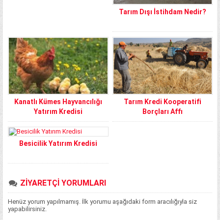
Tarım Dışı İstihdam Nedir?
Kanatlı Kümes Hayvancılığı
Tarım Kredi Kooperatifi
Yatırım Kredisi
Borçları Affı
Besicilik Yatırım Kredisi
ZİYARETÇİ YORUMLARI
Henüz yorum yapılmamış. İlk yorumu aşağıdaki form aracılığıyla siz
yapabilirsiniz.