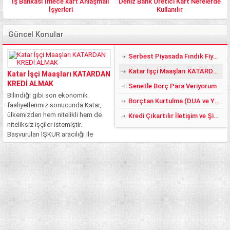
İş Bankası İmece kart Anlaşmalı
Deniz Bank Üretici Kart Nerelerde
İşyerleri
Kullanılır
Güncel Konular
Serbest Piyasada Fındık Fiyatları 2018 DE YÜZLER GÜLER:)
Katar İşçi Maaşları KATARDAN KREDİ ALMAK
Katar İşçi Maaşları KATARDAN
KREDİ ALMAK
Senetle Borç Para Veriyorum
Bilindiği gibi son ekonomik
Borçtan Kurtulma (DUA ve YÖNTEMLER)
faaliyetlerimiz sonucunda Katar,
ülkemizden hem nitelikli hem de
Kredi Çıkartılır İletişim ve Şikayet
niteliksiz işçiler istemiştir.
Başvuruları İŞKUR aracılığı ile
yapılan bu işler, ciddi şekilde
rağbet görmüştür. Fakat şu an
itibari ile bilinmeyen ve merak
edilen asıl konu, Katar’da işçi
maaşlarının...