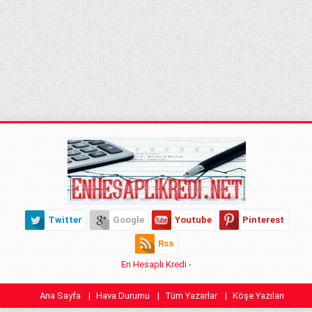
Twitter
Google
Youtube
Pinterest
Rss
En Hesaplı Kredi
-
Ana Sayfa
Hava Durumu
Tüm Yazarlar
Köşe Yazıları