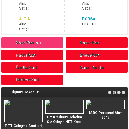
A
lış
:
A
lış
:
S
atış
:
S
atış
:
ALTIN
BORSA
A
lış
:
BİST-100
S
atış
:
Köşe Yazıları
Başak Kart
Hasat Kart
İmece Kart
Üretici Kart
Sanal Kartlar
İşletme Kart
İlginizi Çekebilir
HSBC Personel Alımı
Biz Kredinizi Çekelim
2017
Siz Ödeyin NET Kredi
PTT Çalışma Saatleri,
n
Veriyor