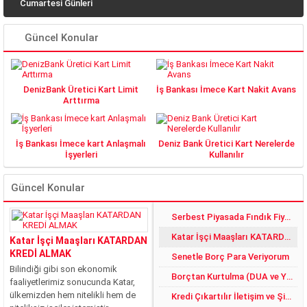
Cumartesi Günleri
PTT açık mı? Açık
Olan Şubeler Hangisi?
Güncel Konular
DenizBank Üretici Kart Limit
İş Bankası İmece Kart Nakit Avans
Arttırma
İş Bankası İmece kart Anlaşmalı
Deniz Bank Üretici Kart Nerelerde
İşyerleri
Kullanılır
Güncel Konular
Serbest Piyasada Fındık Fiyatları 2018 DE YÜZLER GÜLER:)
Katar İşçi Maaşları KATARDAN KREDİ ALMAK
Katar İşçi Maaşları KATARDAN
KREDİ ALMAK
Senetle Borç Para Veriyorum
Bilindiği gibi son ekonomik
Borçtan Kurtulma (DUA ve YÖNTEMLER)
faaliyetlerimiz sonucunda Katar,
ülkemizden hem nitelikli hem de
Kredi Çıkartılır İletişim ve Şikayet