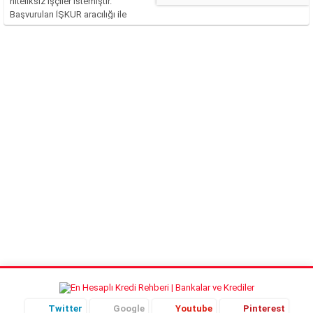
niteliksiz işçiler istemiştir.
Başvuruları İŞKUR aracılığı ile
yapılan bu işler, ciddi şekilde
rağbet görmüştür. Fakat şu an
itibari ile bilinmeyen ve merak
edilen asıl konu, Katar’da işçi
maaşlarının...
Twitter
Google
Youtube
Pinterest